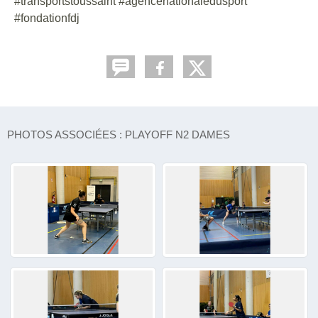
#transportstoussaint #agencenationaledusport
#fondationfdj
PHOTOS ASSOCIÉES : PLAYOFF N2 DAMES