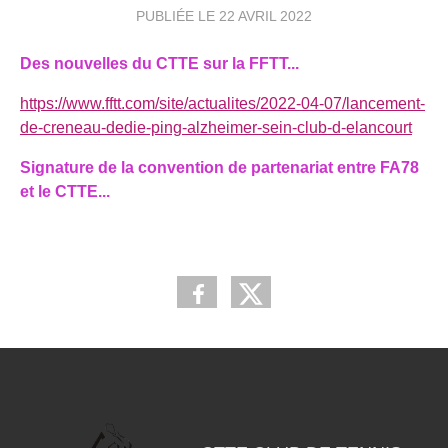
PUBLIÉE LE
22 AVRIL 2022
Des nouvelles du CTTE sur la FFTT...
https://www.fftt.com/site/actualites/2022-04-07/lancement-
de-creneau-dedie-ping-alzheimer-sein-club-d-elancourt
Signature de la convention de partenariat entre FA78
et le CTTE...